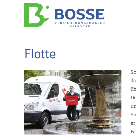
Flotte
Sc
da
üb
Di
un
Si
er
Fa